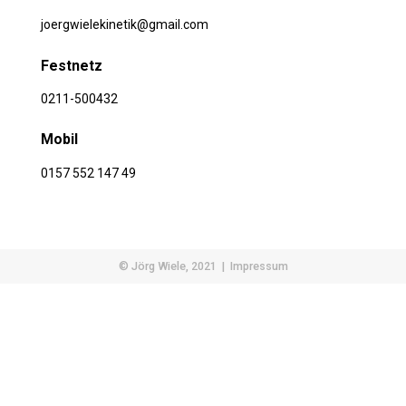
joergwielekinetik@gmail.com
Festnetz
0211-500432
Mobil
0157 552 147 49
© Jörg Wiele, 2021 |
Impressum