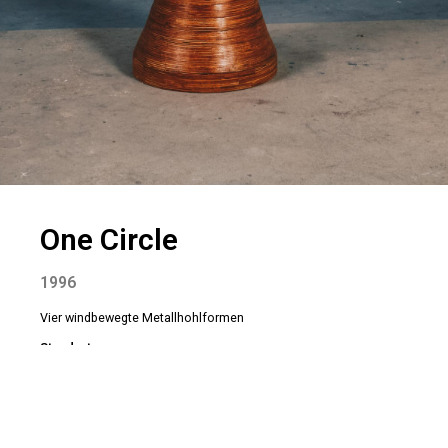
One Circle
1996
Vier windbewegte Metallhohlformen
Standort:
Formengröße:
~0,5m – 1,5m
Bewegungsdurchmesser:
~ 1,5 m
Höhe:
~ 3m